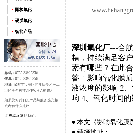
www.hehanggr
阳极氧化
硬质氧化
智能产品
深圳氧化厂
---
精，持续满足客户
素有哪些？在此
总机
：0755-33925356
答：影响氧化膜
传真
：0755-33925356
地址
: 深圳市宝安区沙井后亭茅洲工
液浓度的影响 2
业区全至科技园佳客里A栋109
响 4、氧化时间
如果您对我们的产品与服务感兴趣
或者有什么建议
请
在线反馈
给我们。
● 本文《
影响氧化膜
● 链接地址：