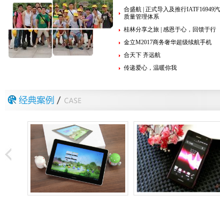
合盛航 | 正式导入及推行IATF16949
质量管理体系
桂林分享之旅 | 感恩于心，回馈于行
金立M2017商务奢华超级续航手机
合天下 齐远航
传递爱心，温暖你我