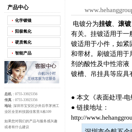
产品中心
www.hehanggrou
化学镀镍
电镀分为
挂镀
、
滚镀
阳极氧化
有关。挂镀适用于一
硬质氧化
镀适用于小件，如紧
和带材。刷镀适用于
智能产品
剂的酸性及中性溶液
镀槽、吊挂具等应具
总机
：0755-33925356
● 本文《
表面处理-
传真
：0755-33925356
● 链接地址：
地址
: 深圳市宝安区沙井后亭茅洲工
业区全至科技园佳客里A栋109
http://www.hehanggrou
如果您对我们的产品与服务感兴趣
或者有什么建议
深圳市合航五金电子